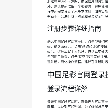
册过程中必不可少的，确保信息的真实性
外，建议提前准备一个强密码，避免使用
程中还需要设置个人基本信息，如真实姓
有助于平台进行身份验证和资金安全管理
注册步骤详细指南
进入中国足彩官网首页后，点击“注册”
码，确认密码后，点击“获取验证码”按
码后，继续填写个人信息，包括真实姓名
台的用户协议，点击“提交”即可完成注
键注册，简化操作流程。建议在注册时选
中国足彩官网登录
登录流程详解
登录中国足彩官网时，首先进入官网首页
邮箱，以及对应的密码。为了确保账户安全