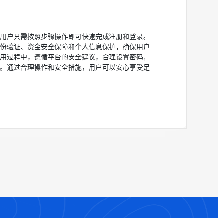
用户只需按照步骤操作即可快速完成注册和登录。
份验证、资金安全保障和个人信息保护，确保用户
用过程中，遵循平台的安全建议，合理设置密码，
。通过合理操作和安全措施，用户可以安心享受足