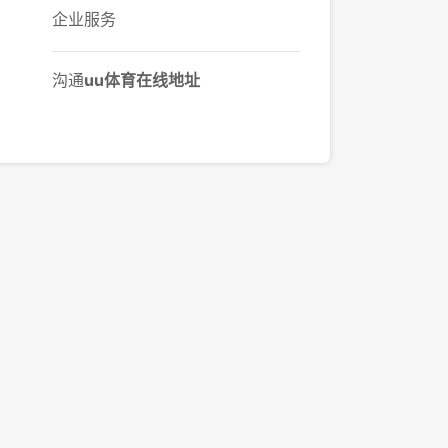
企业服务
沟通
uu体育在线地址