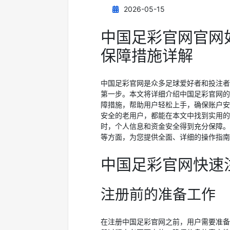
2026-05-15
中国足彩官网官网
保障措施详解
中国足彩官网是众多足球爱好者和投注者
第一步。本文将详细介绍中国足彩官网的
障措施，帮助用户轻松上手，确保账户安
安全的老用户，都能在本文中找到实用的
时，个人信息和资金安全得到充分保障。
等方面，为您提供全面、详细的操作指南
中国足彩官网快速
注册前的准备工作
在注册中国足彩官网之前，用户需要准备