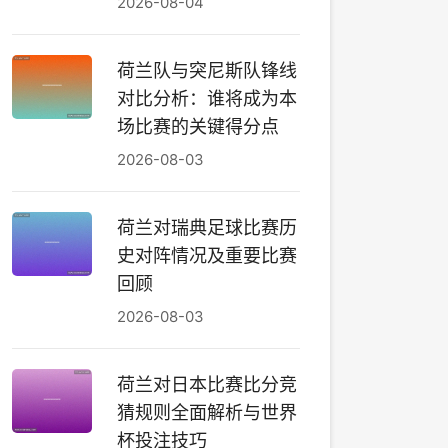
2026-08-04
荷兰队与突尼斯队锋线
对比分析：谁将成为本
场比赛的关键得分点
2026-08-03
荷兰对瑞典足球比赛历
史对阵情况及重要比赛
回顾
2026-08-03
荷兰对日本比赛比分竞
猜规则全面解析与世界
杯投注技巧