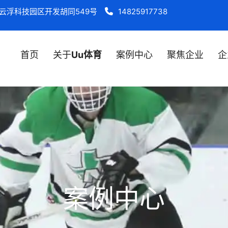
云浮科技园区开发胡同549号
14825917738
首页
关于
Uu体育
案例中心
聚焦企业
企
案例中心