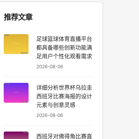
推荐文章
足球篮球体育直播平台
都具备哪些创新功能满
足用户个性化观看需求
2026-08-06
详细分析世界杯乌拉圭
西班牙比赛海报的设计
元素与创意灵感
2026-08-06
西班牙对佛得角比赛直