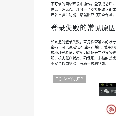
不可信的网络环境中操作。登录成功后，
信息正确无误。部分平台支持指纹识别或
启多重验证功能，增强账户的安全保障。
登录失败的常见原因
如果遇到登录失败，首先检查输入的账号
密码，可以通过“忘记密码”功能，使用
箱地址已验证，避免因验证未完成导致登
服，核实账户状态，确保账户未被封禁或
不安全的浏览器，有助于顺利登录。