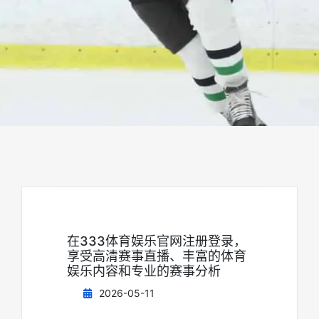
在333体育娱乐官网注册登录，
享受高清赛事直播、丰富的体育
娱乐内容和专业的赛事分析
2026-05-11