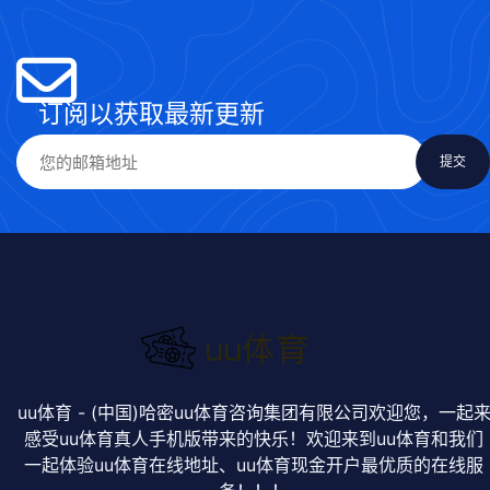
订阅以获取最新更新
uu体育 - (中国)哈密uu体育咨询集团有限公司欢迎您，一起
感受uu体育真人手机版带来的快乐！欢迎来到uu体育和我们
一起体验uu体育在线地址、uu体育现金开户最优质的在线服