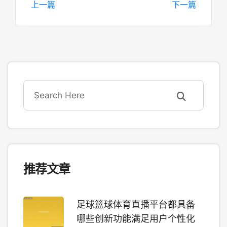
上一篇
下一篇
推荐文章
足球篮球体育直播平台都具备
哪些创新功能满足用户个性化