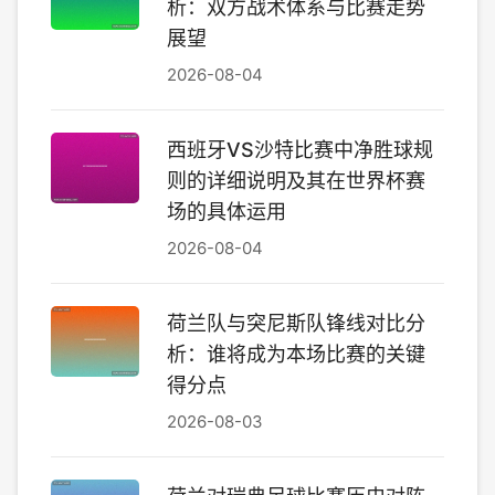
析：双方战术体系与比赛走势
展望
2026-08-04
西班牙VS沙特比赛中净胜球规
则的详细说明及其在世界杯赛
场的具体运用
2026-08-04
荷兰队与突尼斯队锋线对比分
析：谁将成为本场比赛的关键
得分点
2026-08-03