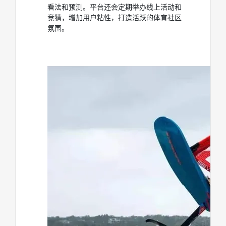
看法和预测。平台还会定期举办线上活动和
竞猜，增加用户粘性，打造活跃的体育社区
氛围。