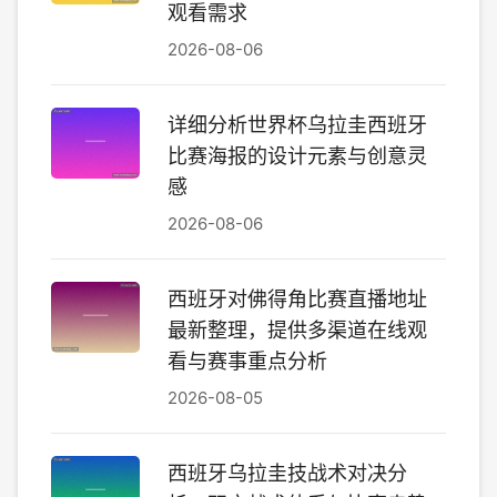
观看需求
2026-08-06
详细分析世界杯乌拉圭西班牙
比赛海报的设计元素与创意灵
感
2026-08-06
西班牙对佛得角比赛直播地址
最新整理，提供多渠道在线观
看与赛事重点分析
2026-08-05
西班牙乌拉圭技战术对决分